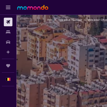
Vols
Vols pour l'Europe
Vols pour Chy
Vols
Hébergements
Voitures
Planifier avec l’IA
Trips
Français