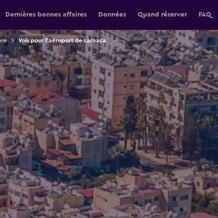
Dernières bonnes affaires
Données
Quand réserver
FAQ
pre
Vols pour l'aéroport de Larnaca