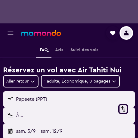
FAQ
Avis
Suivi des vols
Réservez un vol avec Air Tahiti Nui
Aller-retour
1 adulte, Économique, 0 bagages
Papeete (PPT)
À…
sam. 5/9
-
sam. 12/9