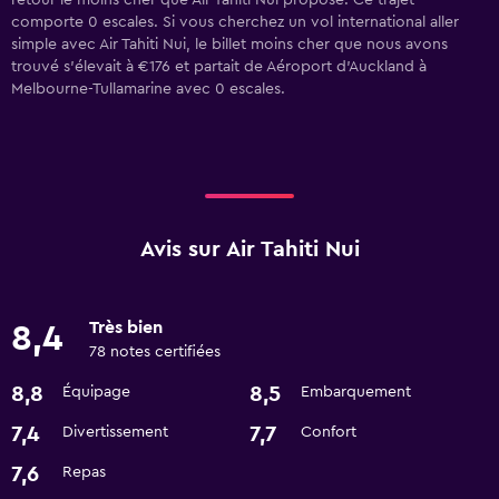
retour le moins cher que Air Tahiti Nui propose. Ce trajet
comporte 0 escales. Si vous cherchez un vol international aller
simple avec Air Tahiti Nui, le billet moins cher que nous avons
trouvé s'élevait à €176 et partait de Aéroport d'Auckland à
Melbourne-Tullamarine avec 0 escales.
Avis sur Air Tahiti Nui
Très bien
8,4
78 notes certifiées
8,8
8,5
Équipage
Embarquement
7,4
7,7
Divertissement
Confort
7,6
Repas