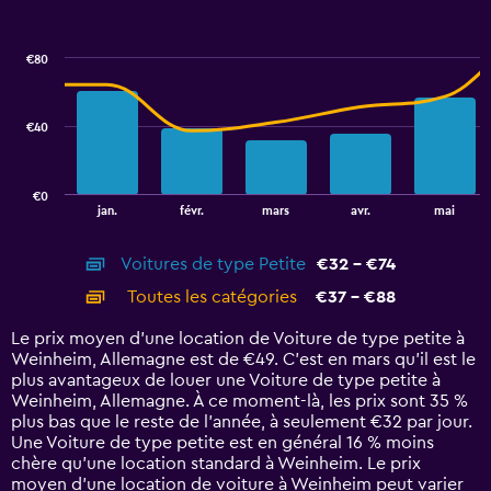
60.
Combination
Chart
graphic.
chart
with
€80
2
data
series.
€40
The
chart
has
€0
1
End
jan.
févr.
mars
avr.
mai
of
X
interactive
axis
chart
Voitures de type Petite
€32 - €74
displaying
categories.
Toutes les catégories
€37 - €88
Range:
14
Le prix moyen d’une location de Voiture de type petite à
categories.
Weinheim, Allemagne est de €49. C’est en mars qu'il est le
The
plus avantageux de louer une Voiture de type petite à
chart
Weinheim, Allemagne. À ce moment-là, les prix sont 35 %
has
plus bas que le reste de l’année, à seulement €32 par jour.
1
Une Voiture de type petite est en général 16 % moins
Y
chère qu'une location standard à Weinheim. Le prix
axis
moyen d’une location de voiture à Weinheim peut varier