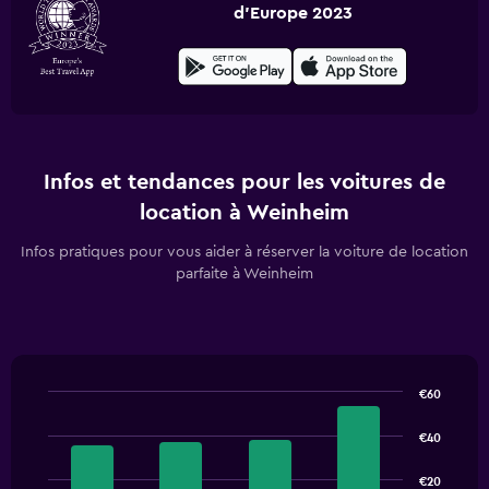
d'Europe 2023
Infos et tendances pour les voitures de
location à Weinheim
Infos pratiques pour vous aider à réserver la voiture de location
parfaite à Weinheim
€60
Bar
Chart
graphic.
chart
€40
with
4
€20
bars.