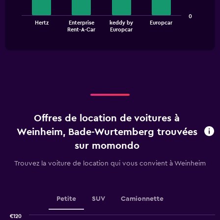
The
0
Hertz
Enterprise
keddy by
Europcar
chart
End
Rent-A-Car
Europcar
of
has
interactive
1
chart
X
axis
displaying
categories.
Range:
4
categories.
Offres de location de voitures à
The
chart
Weinheim, Bade-Wurtemberg trouvées
has
sur momondo
1
Y
Trouvez la voiture de location qui vous convient à Weinheim
axis
displaying
values.
Range:
Petite
SUV
Camionnette
0
to
€120