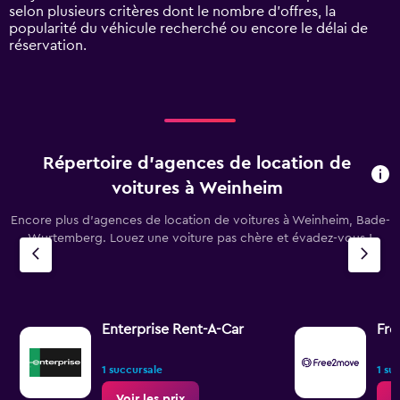
displaying
selon plusieurs critères dont le nombre d’offres, la
values.
popularité du véhicule recherché ou encore le délai de
Range:
réservation.
0
to
120.
Répertoire d’agences de location de
voitures à Weinheim
Encore plus d’agences de location de voitures à Weinheim, Bade-
Wurtemberg. Louez une voiture pas chère et évadez-vous !
Enterprise Rent-A-Car
Fr
1 succursale
1 su
Voir les prix
V