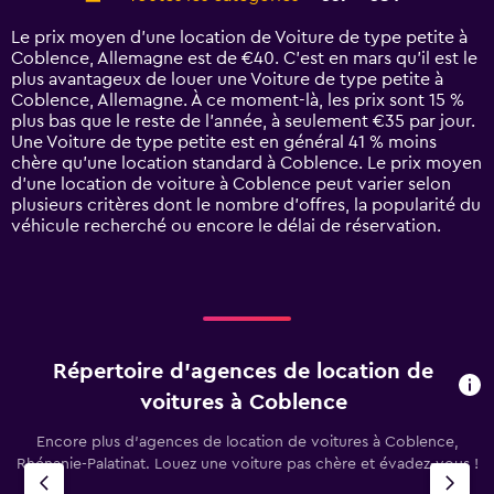
Range:
14
Le prix moyen d’une location de Voiture de type petite à
categories.
Coblence, Allemagne est de €40. C’est en mars qu'il est le
The
plus avantageux de louer une Voiture de type petite à
chart
Coblence, Allemagne. À ce moment-là, les prix sont 15 %
has
plus bas que le reste de l’année, à seulement €35 par jour.
1
Une Voiture de type petite est en général 41 % moins
Y
chère qu'une location standard à Coblence. Le prix moyen
axis
d’une location de voiture à Coblence peut varier selon
displaying
plusieurs critères dont le nombre d’offres, la popularité du
values.
véhicule recherché ou encore le délai de réservation.
Range:
0
to
90.
Répertoire d’agences de location de
voitures à Coblence
Encore plus d’agences de location de voitures à Coblence,
Rhénanie-Palatinat. Louez une voiture pas chère et évadez-vous !