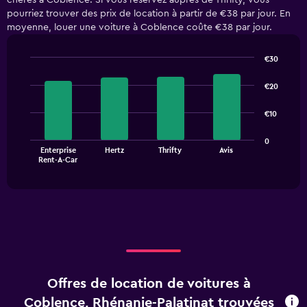
chères à Coblence. Si vous réservez auprès de Thrifty, vous
pourriez trouver des prix de location à partir de €38 par jour. En
moyenne, louer une voiture à Coblence coûte €38 par jour.
€30
Bar
Chart
graphic.
chart
€20
with
4
€10
bars.
The
0
Enterprise
Hertz
Thrifty
Avis
chart
End
Rent-A-Car
of
has
interactive
1
chart
X
axis
displaying
categories.
Range:
4
categories.
Offres de location de voitures à
The
chart
Coblence, Rhénanie-Palatinat trouvées