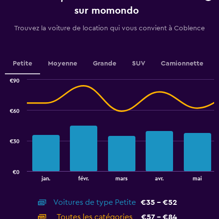
has
sur momondo
1
Y
Trouvez la voiture de location qui vous convient à Coblence
axis
displaying
values.
Range:
Petite
Moyenne
Grande
SUV
Camionnette
0
to
€90
30.
Combination
Chart
graphic.
chart
with
€60
2
data
series.
€30
The
chart
has
€0
1
End
jan.
févr.
mars
avr.
mai
of
X
interactive
axis
chart
Voitures de type Petite
€35 - €52
displaying
categories.
Toutes les catégories
€57 - €84