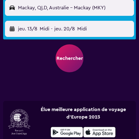
Mackay, QLD, Australie - Mackay (MKY)
jeu. 13/8
Midi
-
jeu. 20/8
Midi
Rechercher
Élue meilleure application de voyage
d'Europe 2023