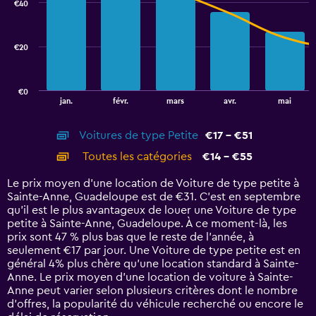
€40
2
data
series.
€20
The
chart
has
€0
1
End
jan.
févr.
mars
avr.
mai
of
X
interactive
axis
chart
Voitures de type Petite
€17 - €51
displaying
categories.
Toutes les catégories
€14 - €55
Range:
14
Le prix moyen d’une location de Voiture de type petite à
categories.
Sainte-Anne, Guadeloupe est de €31. C’est en septembre
The
qu'il est le plus avantageux de louer une Voiture de type
chart
petite à Sainte-Anne, Guadeloupe. À ce moment-là, les
has
prix sont 47 % plus bas que le reste de l’année, à
1
seulement €17 par jour. Une Voiture de type petite est en
Y
général 4% plus chère qu'une location standard à Sainte-
axis
Anne. Le prix moyen d’une location de voiture à Sainte-
displaying
Anne peut varier selon plusieurs critères dont le nombre
values.
d’offres, la popularité du véhicule recherché ou encore le
Range: