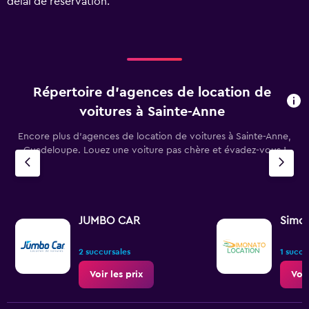
délai de réservation.
0
to
60.
Répertoire d’agences de location de
voitures à Sainte-Anne
Encore plus d’agences de location de voitures à Sainte-Anne,
Guadeloupe. Louez une voiture pas chère et évadez-vous !
JUMBO CAR
Simon
2 succursales
1 succu
Voir les prix
Voir