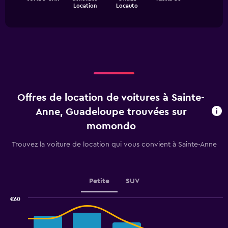
chart
has
End
Location
Locauto
of
has
1
interactive
1
Y
chart
X
axis
axis
displaying
displaying
values.
categories.
Range:
Range:
0
4
to
categories.
45.
Offres de location de voitures à Sainte-
The
chart
Anne, Guadeloupe trouvées sur
has
momondo
1
Y
Trouvez la voiture de location qui vous convient à Sainte-Anne
axis
displaying
values.
Range:
Petite
SUV
0
to
€60
2.4.
Combination
Chart
graphic.
chart
with