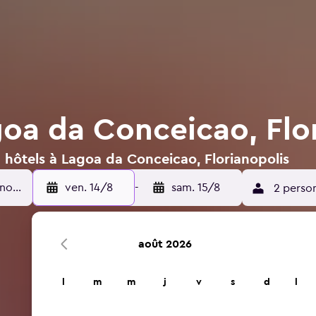
goa da Conceicao, Flo
 hôtels à Lagoa da Conceicao, Florianopolis
ven. 14/8
-
sam. 15/8
2 perso
août 2026
l
m
m
j
v
s
d
l