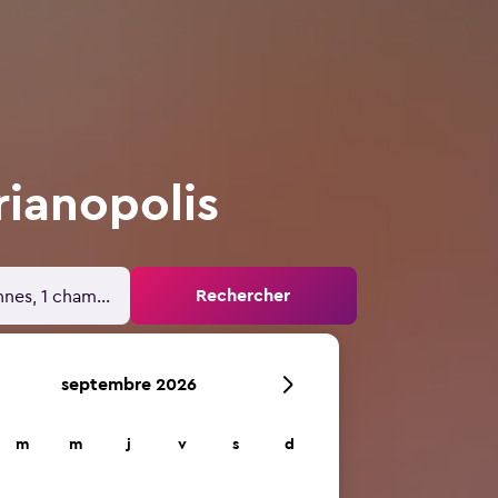
rianopolis
Rechercher
nnes, 1 chambre
septembre 2026
m
m
j
v
s
d