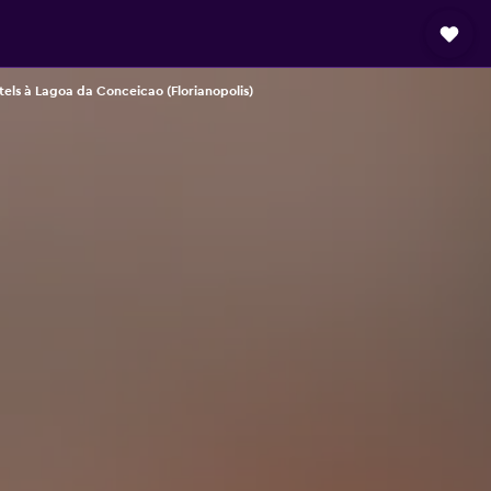
els à Lagoa da Conceicao (Florianopolis)