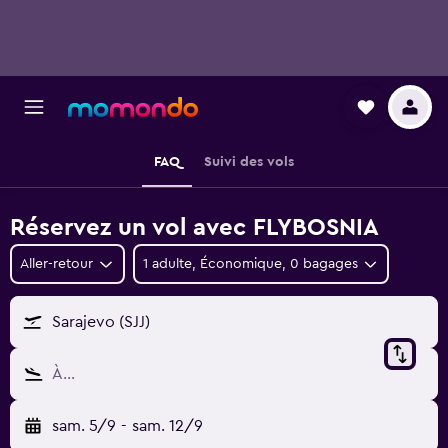
FAQ
Suivi des vols
Réservez un vol avec FLYBOSNIA
Aller-retour
1 adulte, Économique, 0 bagages
Sarajevo (SJJ)
À…
sam. 5/9
-
sam. 12/9