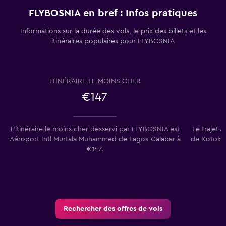
FLYBOSNIA en bref : Infos pratiques
Informations sur la durée des vols, le prix des billets et les
itinéraires populaires pour FLYBOSNIA
ITINÉRAIRE LE MOINS CHER
€147
L’itinéraire le moins cher desservi par FLYBOSNIA est
Le trajet 
Aéroport Intl Murtala Muhammed de Lagos-Calabar à
de Kotoka 
€147.
Rechercher des offres de vols