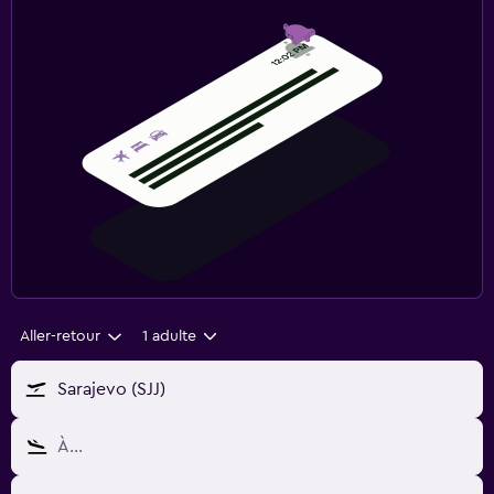
Aller-retour
1 adulte
Sarajevo (SJJ)
À…