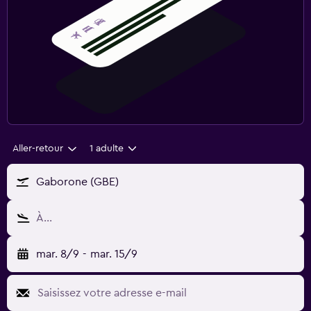
Aller-retour
1 adulte
Gaborone (GBE)
À…
mar. 8/9
-
mar. 15/9