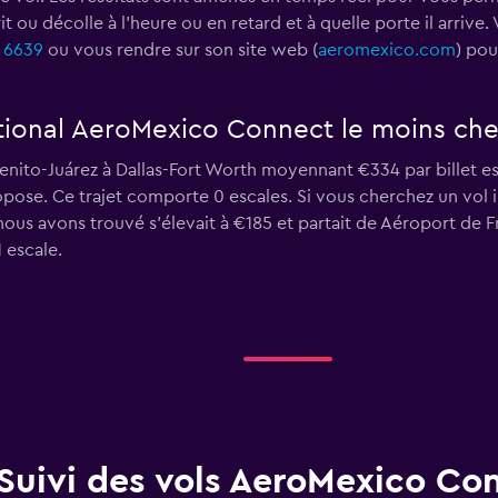
ou décolle à l'heure ou en retard et à quelle porte il arriv
 6639
ou vous rendre sur son site web (
aeromexico.com
) pou
ational AeroMexico Connect le moins che
ito-Juárez à Dallas-Fort Worth moyennant €334 par billet est l
se. Ce trajet comporte 0 escales. Si vous cherchez un vol i
nous avons trouvé s'élevait à €185 et partait de Aéroport de F
 escale.
Suivi des vols AeroMexico Co