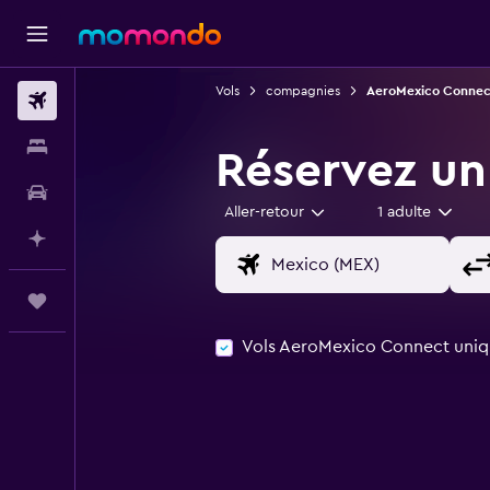
Vols
compagnies
AeroMexico Connec
Vols
Hébergements
Réservez un
Voitures
Aller-retour
1 adulte
Planifier avec l’IA
Trips
Vols AeroMexico Connect uni