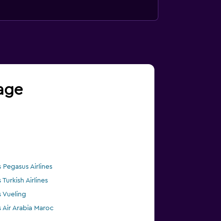
yage
s Pegasus Airlines
 Turkish Airlines
s Vueling
s Air Arabia Maroc