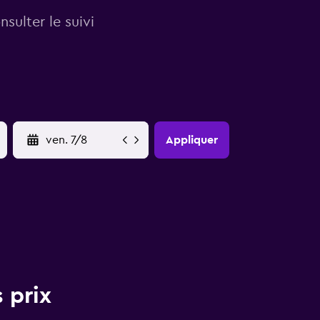
sulter le suivi
YYYY-MM-DD
Appliquer
 prix