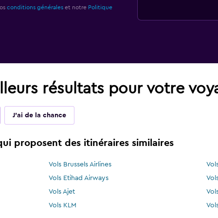
nos
conditions générales
et notre
Politique
leurs résultats pour votre vo
J'ai de la chance
i proposent des itinéraires similaires
Vols Brussels Airlines
Vol
Vols Etihad Airways
Vols
Vols Ajet
Vol
Vols KLM
Vol