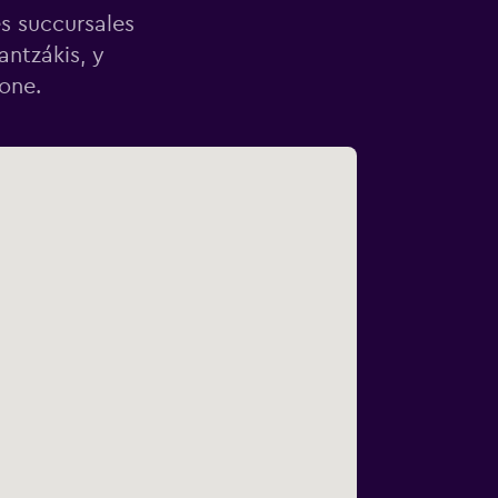
es succursales
antzákis, y
one.