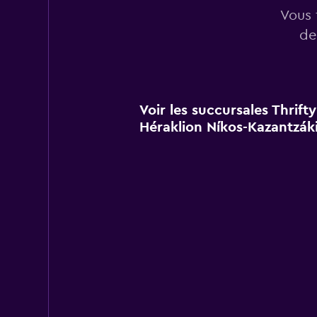
Vous 
de
Voir les succursales Thrift
Héraklion Níkos-Kazantzák