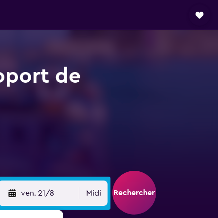
roport de
Rechercher
ven. 21/8
Midi