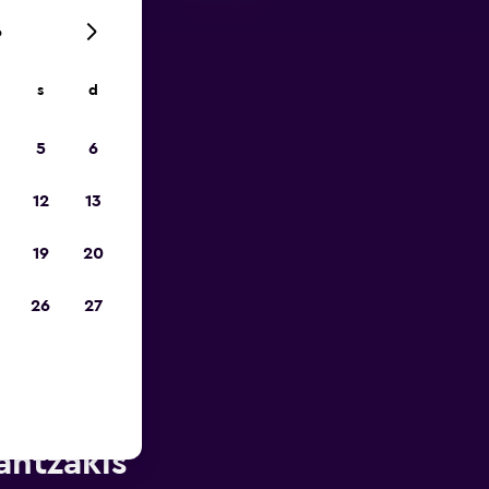
6
s
d
ope
5
6
12
13
19
20
26
27
rès de
antzákis