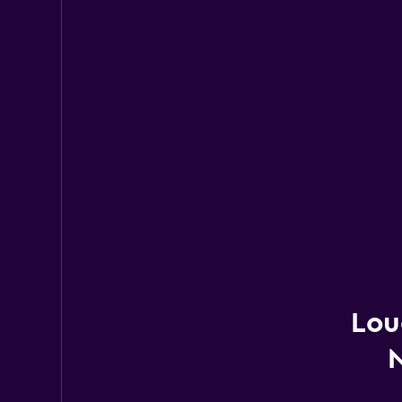
Lou
N