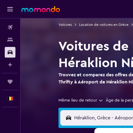
Voitures
Location de voitures en Grèce
Vols
Hébergements
Voitures de 
Voitures
Héraklion N
Planifier avec l’IA
Trouvez et comparez des offres de
Trips
Thrifty à Aéroport de Héraklion N
Français
Même lieu de retour
Âge de la per