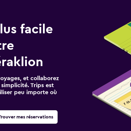
us facile
tre
raklion
voyages, et collaborez
implicité. Trips est
iliser peu importe où
Trouver mes réservations