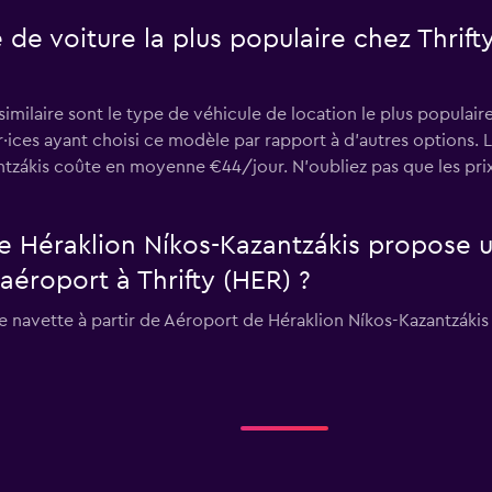
e de voiture la plus populaire chez Thrif
ilaire sont le type de véhicule de location le plus populaire
ur·ices ayant choisi ce modèle par rapport à d’autres options.
tzákis coûte en moyenne €44/jour. N'oubliez pas que les prix
e Héraklion Níkos-Kazantzákis propose u
aéroport à Thrifty (HER) ?
e navette à partir de Aéroport de Héraklion Níkos-Kazantzákis