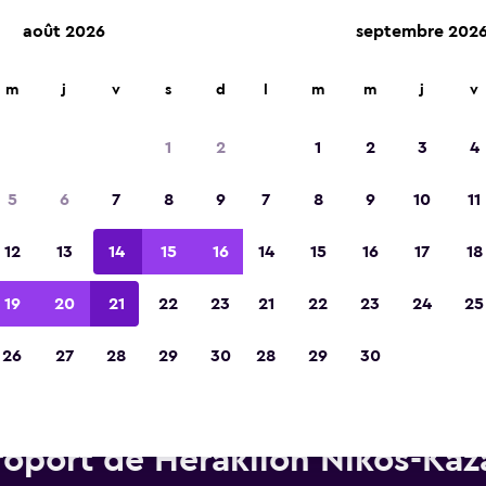
août 2026
septembre 202
m
j
v
s
d
l
m
m
j
v
Élue meilleure application de voyage d'Eur
2023
1
2
1
2
3
4
5
6
7
8
9
7
8
9
10
11
12
13
14
15
16
14
15
16
17
18
19
20
21
22
23
21
22
23
24
25
26
27
28
29
30
28
29
30
Voitures de location Thrifty p
oport de Héraklion Níkos-Kaz