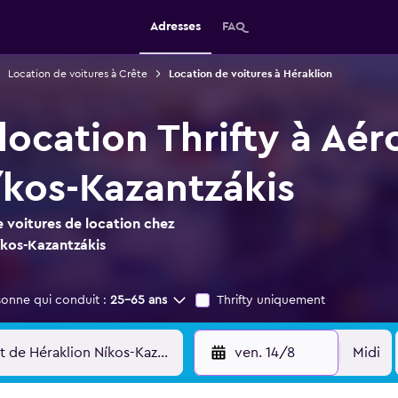
Adresses
FAQ
Location de voitures à Crête
Location de voitures à Héraklion
location Thrifty à Aé
íkos-Kazantzákis
 voitures de location chez
íkos-Kazantzákis
sonne qui conduit :
25-65 ans
Thrifty uniquement
ven. 14/8
Midi