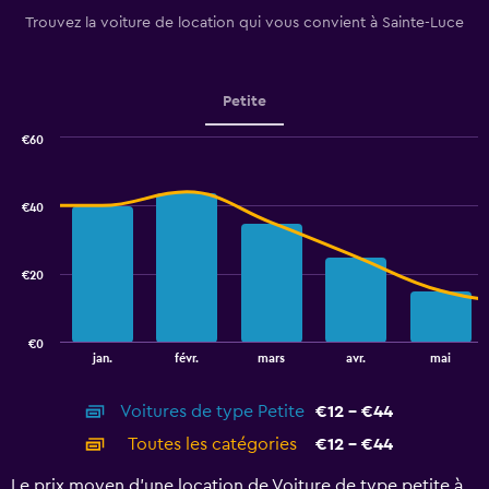
1
Trouvez la voiture de location qui vous convient à Sainte-Luce
Y
axis
displaying
values.
Petite
Range:
0
€60
Combination
to
Chart
graphic.
chart
75.
with
€40
2
data
series.
€20
The
chart
has
€0
1
End
jan.
févr.
mars
avr.
mai
of
X
interactive
axis
chart
Voitures de type Petite
€12 - €44
displaying
categories.
Toutes les catégories
€12 - €44
Range:
14
Le prix moyen d’une location de Voiture de type petite à