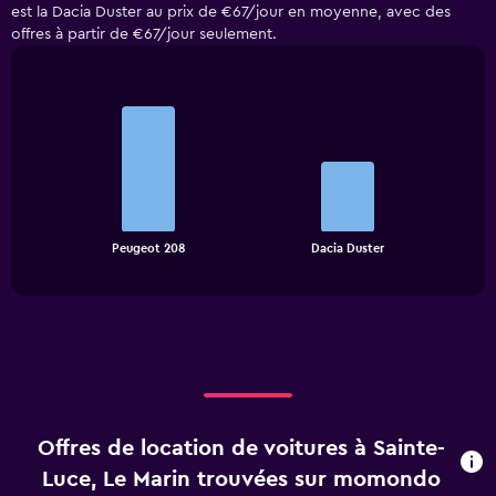
est la Dacia Duster au prix de €67/jour en moyenne, avec des
offres à partir de €67/jour seulement.
Bar
Chart
graphic.
chart
with
2
bars.
The
chart
End
Peugeot 208
Dacia Duster
of
has
interactive
1
chart
X
axis
displaying
categories.
Range:
2
categories.
Offres de location de voitures à Sainte-
The
chart
Luce, Le Marin trouvées sur momondo
has