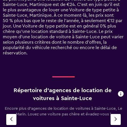
categories.
Sainte-Luce, Martinique est de €24. C’est en juin qu'il est
The
le plus avantageux de louer une Voiture de type petite à
chart
Sainte-Luce, Martinique. À ce moment-là, les prix sont
has
50 % plus bas que le reste de l’année, à seulement €12 par
1
jour. Une Voiture de type petite est en général 0% plus
Y
chère qu'une location standard à Sainte-Luce. Le prix
axis
moyen d’une location de voiture à Sainte-Luce peut varier
displaying
selon plusieurs critères dont le nombre d’offres, la
values.
popularité du véhicule recherché ou encore le délai de
Range:
réservation.
0
to
60.
Répertoire d’agences de location de
voitures à Sainte-Luce
Encore plus d’agences de location de voitures à Sainte-Luce, Le
Marin. Louez une voiture pas chère et évadez-vous !