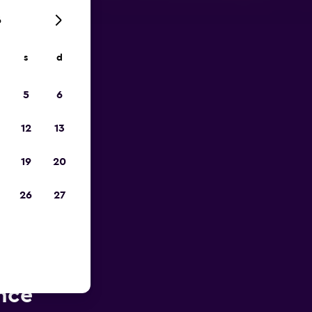
6
s
d
ope
5
6
12
13
19
20
26
27
rès de
nce