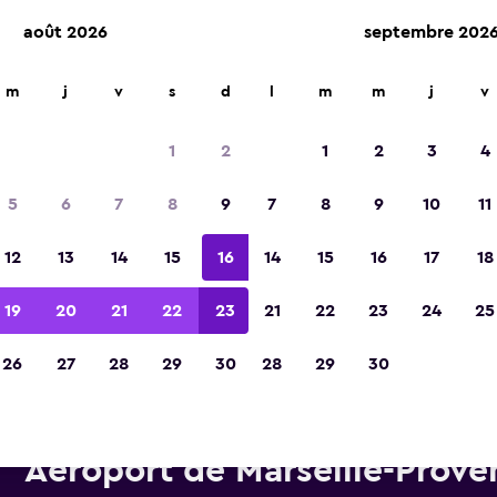
août 2026
septembre 202
m
j
v
s
d
l
m
m
j
v
Élue meilleure application de voyage d'Eur
2023
1
2
1
2
3
4
5
6
7
8
9
7
8
9
10
11
12
13
14
15
16
14
15
16
17
18
19
20
21
22
23
21
22
23
24
25
26
27
28
29
30
28
29
30
oitures de location National p
Aéroport de Marseille-Prove