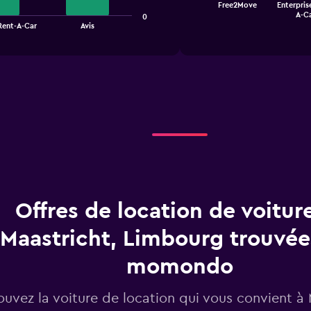
Free2Move
Enterpris
chart
End
A-C
0
of
has
Rent-A-Car
Avis
interactive
1
chart
X
axis
displaying
categories.
Range:
4
categories.
The
chart
has
1
Y
Offres de location de voitur
axis
displaying
Maastricht, Limbourg trouvée
values.
Range:
0
momondo
to
3.6.
ouvez la voiture de location qui vous convient à