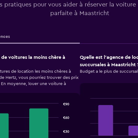
os pratiques pour vous aider à réserver la voiture
parfaite à Maastricht
nces
 de voitures la moins chère à
Quelle est l’agence de lo
succursales à Maastricht 
ures de location les moins chères à
Budget a le plus de succursal
de Hertz, vous pourriez trouver des prix
r. En moyenne, louer une voiture à
€90
Bar
Chart
graphic.
chart
with
€60
4
bars.
€30
The