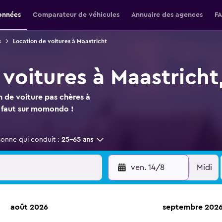
onnées
Comparateur de véhicules
Annuaire des agences
F
s
Location de voitures à Maastricht
 voitures à Maastrich
n de voiture pas chères à
s faut sur momondo !
sonne qui conduit :
25-65 ans
ven. 14/8
Midi
août 2026
septembre 202