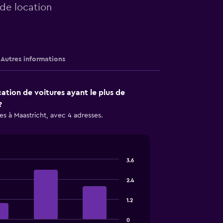
 de location
Autres informations
cation de voitures ayant le plus de
?
es à Maastricht, avec 4 adresses.
3.6
2.4
1.2
0