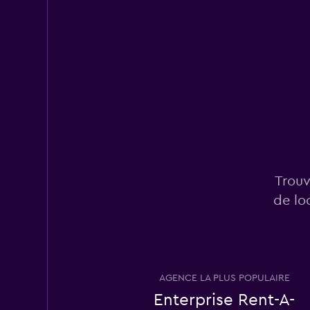
1 avis
1 succursale
Budget
4 succursales
Dollar
Trouv
2 succursales
de lo
GREEN MOTION
AGENCE LA PLUS POPULAIRE
1 succursale
Enterprise Rent-A-