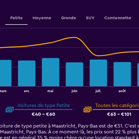
Petite
Moyenne
Grande
SUV
Camionnette
août
mars
avr.
mai
juin
juil.
Voitures de type Petite
Toutes les catégori
€40 - €60
€63 - €101
ture de type petite à Maastricht, Pays-Bas est de €51. C’est e
 Maastricht, Pays-Bas. À ce moment-là, les prix sont 22 % plus
te est en général 35 % moins chère qu'une location standard à