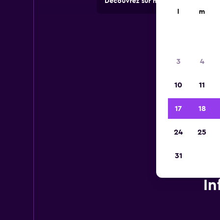
Découvrez sur momondo des offres 
l
m
3
4
10
11
17
18
24
25
31
In