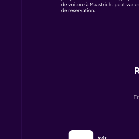
chart
de voiture à Maastricht peut varier
has
de réservation.
1
Y
axis
displaying
values.
Range:
0
to
120.
R
E
Avis