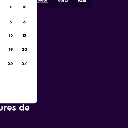
s
d
5
6
ope
12
13
19
20
26
27
ures de