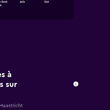
e Rent-
Avis
Sixt
ar
es à
s sur
 Maastricht