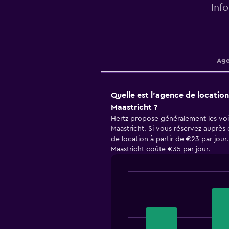
Inf
Age
Quelle est l’agence de location
Maastricht ?
Hertz propose généralement les voit
Maastricht. Si vous réservez auprès 
de location à partir de €23 par jou
Maastricht coûte €35 par jour.
Bar
Chart
graphic.
chart
with
3
bars.