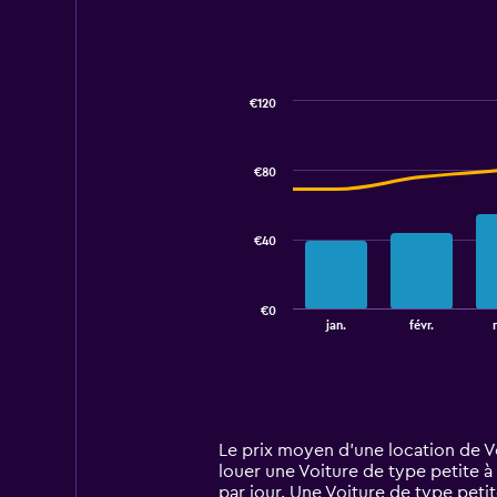
€120
Combination
Chart
graphic.
chart
with
€80
2
data
series.
€40
The
chart
has
€0
1
End
jan.
févr.
of
X
interactive
axis
chart
displaying
categories.
Range:
14
Le prix moyen d’une location de Voi
categories.
louer une Voiture de type petite à
The
par jour. Une Voiture de type peti