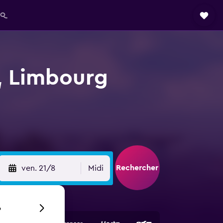
AQ
t, Limbourg
Rechercher
ven. 21/8
Midi
6