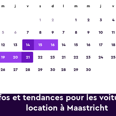
d'agences de location dans plus de 70 000 endroits.
m
j
v
s
d
l
m
m
j
v
1
2
1
2
3
4
Élue meilleure application de voyage d'Eur
5
6
7
8
9
7
8
9
10
11
2023
12
13
14
15
16
14
15
16
17
18
19
20
21
22
23
21
22
23
24
25
26
27
28
29
30
28
29
30
fos et tendances pour les voit
location à Maastricht