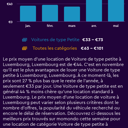
€40
The
chart
has
€0
1
End
jan.
févr.
mars
avr.
mai
of
X
interactive
axis
chart
Voitures de type Petite
€33 - €73
displaying
categories.
Toutes les catégories
€63 - €101
Range:
14
Le prix moyen d’une location de Voiture de type petite à
categories.
Luxembourg, Luxembourg est de €44. C’est en novembre
The
qu'il est le plus avantageux de louer une Voiture de type
chart
petite à Luxembourg, Luxembourg. À ce moment-là, les
has
prix sont 27 % plus bas que le reste de l’année, à
1
seulement €33 par jour. Une Voiture de type petite est en
Y
général 44 % moins chère qu'une location standard à
axis
Luxembourg. Le prix moyen d’une location de voiture à
displaying
Luxembourg peut varier selon plusieurs critères dont le
values.
nombre d’offres, la popularité du véhicule recherché ou
Range:
encore le délai de réservation. Découvrez ci-dessous les
0
meilleurs prix trouvés sur momondo cette semaine pour
to
une location de catégorie Voiture de type petite à
120.