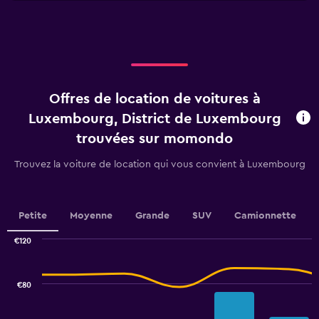
X
to
axis
45.
displaying
categories.
Range:
4
categories.
Offres de location de voitures à
The
chart
Luxembourg, District de Luxembourg
has
trouvées sur momondo
1
Y
Trouvez la voiture de location qui vous convient à Luxembourg
axis
displaying
values.
Range:
Petite
Moyenne
Grande
SUV
Camionnette
0
to
€120
3.6.
Combination
Chart
graphic.
chart
with
€80
2
data
series.