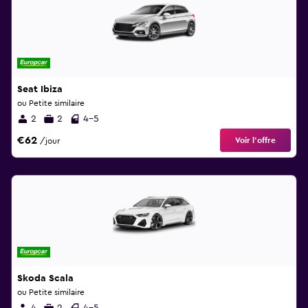
Seat Ibiza
ou Petite similaire
2
2
4-5
€62
Voir l’offre
/jour
Skoda Scala
ou Petite similaire