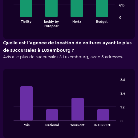
4
€15
bars.
The
0
Thrifty
keddy by
Hertz
Budget
chart
End
Europcar
of
has
interactive
1
chart
X
Quelle est l’agence de location de voitures ayant le plus
axis
de succursales à Luxembourg ?
displaying
Avis a le plus de succursales à Luxembourg, avec 3 adresses.
categories.
Range:
4
categories.
3.6
The
Bar
Chart
chart
graphic.
chart
has
2.4
with
1
4
bars.
Y
1.2
axis
The
displaying
0
chart
values.
End
Avis
National
YourRent
INTERRENT
of
has
Range:
interactive
1
0
chart