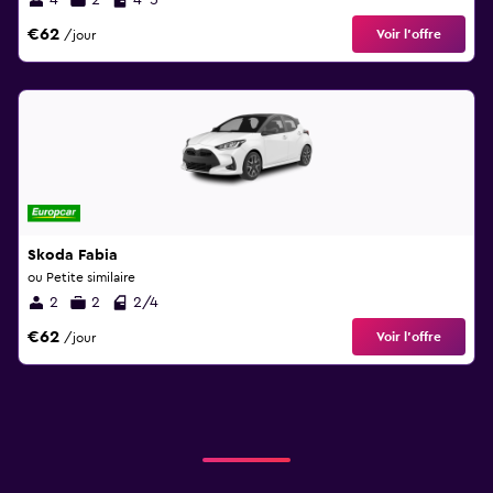
4
2
4-5
€62
Voir l’offre
/jour
Skoda Fabia
ou Petite similaire
2
2
2/4
€62
Voir l’offre
/jour