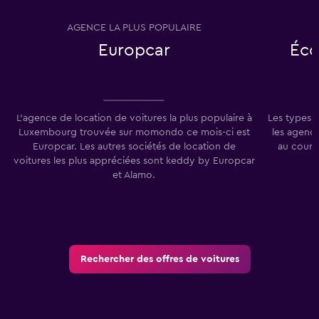
AGENCE LA PLUS POPULAIRE
T
Europcar
Éco
L'agence de location de voitures la plus populaire à
Les types 
Luxembourg trouvée sur momondo ce mois-ci est
les agenc
Europcar. Les autres sociétés de location de
au cours
voitures les plus appréciées sont keddy by Europcar
et Alamo.
Rechercher des offres de voitures