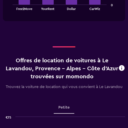
The
chart
0
chart
has
End
Free2Move
YourRent
Dollar
CarWiz
of
has
1
interactive
1
Y
chart
X
axis
axis
displaying
displaying
values.
categories.
Range:
Range:
0
4
to
categories.
90.
Offres de location de voitures à Le
The
chart
Lavandou, Provence - Alpes - Côte d'Azur
has
trouvées sur momondo
1
Y
Trouvez la voiture de location qui vous convient à Le Lavandou
axis
displaying
values.
Range:
Petite
0
to
€75
2.4.
Combination
Chart
graphic.
chart