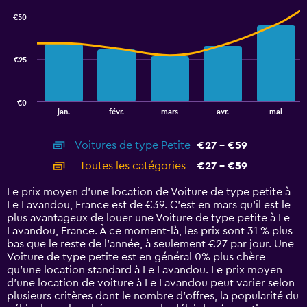
with
€50
2
data
series.
€25
The
chart
has
€0
1
End
jan.
févr.
mars
avr.
mai
of
X
interactive
axis
chart
Voitures de type Petite
€27 - €59
displaying
categories.
Toutes les catégories
€27 - €59
Range:
14
Le prix moyen d’une location de Voiture de type petite à
categories.
Le Lavandou, France est de €39. C’est en mars qu'il est le
The
plus avantageux de louer une Voiture de type petite à Le
chart
Lavandou, France. À ce moment-là, les prix sont 31 % plus
has
bas que le reste de l’année, à seulement €27 par jour. Une
1
Voiture de type petite est en général 0% plus chère
Y
qu'une location standard à Le Lavandou. Le prix moyen
axis
d’une location de voiture à Le Lavandou peut varier selon
displaying
plusieurs critères dont le nombre d’offres, la popularité du
values.