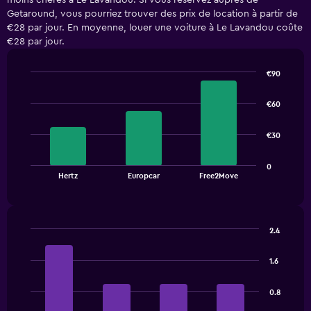
moins chères à Le Lavandou. Si vous réservez auprès de
Getaround, vous pourriez trouver des prix de location à partir de
€28 par jour. En moyenne, louer une voiture à Le Lavandou coûte
€28 par jour.
€90
Bar
Chart
graphic.
chart
€60
with
3
bars.
€30
The
0
chart
End
Hertz
Europcar
Free2Move
of
has
interactive
1
chart
X
axis
2.4
displaying
Bar
Chart
categories.
graphic.
chart
1.6
Range:
with
3
4
bars.
categories.
0.8
The