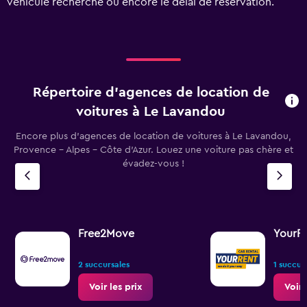
véhicule recherché ou encore le délai de réservation.
Range:
0
to
75.
Répertoire d’agences de location de
voitures à Le Lavandou
Encore plus d’agences de location de voitures à Le Lavandou,
Provence - Alpes - Côte d'Azur. Louez une voiture pas chère et
évadez-vous !
Free2Move
YourR
2 succursales
1 succur
Voir les prix
Voir 