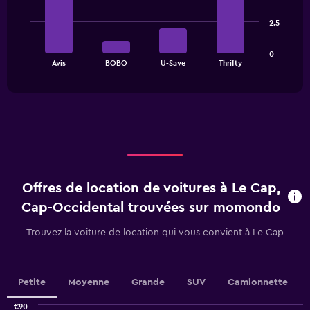
1
4
bars.
Y
2.5
axis
The
displaying
0
chart
values.
End
Avis
BOBO
U-Save
Thrifty
of
has
Range:
interactive
1
0
chart
X
to
axis
24.
displaying
categories.
Range:
4
categories.
Offres de location de voitures à Le Cap,
The
chart
Cap-Occidental trouvées sur momondo
has
1
Trouvez la voiture de location qui vous convient à Le Cap
Y
axis
displaying
values.
Petite
Moyenne
Grande
SUV
Camionnette
Range:
0
€90