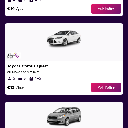
4
2
4-5
€12
Voir l’offre
/jour
Toyota Corolla Quest
ou Moyenne similaire
5
3
4-5
€13
Voir l’offre
/jour