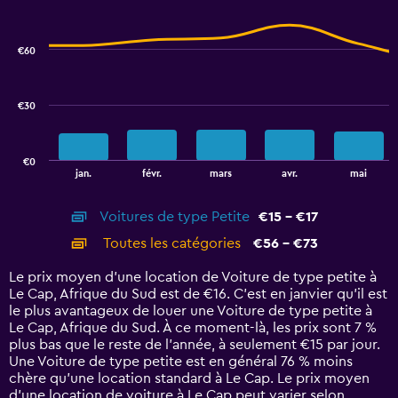
Combination
to
Chart
graphic.
chart
7.5.
with
€60
2
data
series.
€30
The
chart
has
€0
1
End
jan.
févr.
mars
avr.
mai
of
X
interactive
axis
chart
Voitures de type Petite
€15 - €17
displaying
categories.
Toutes les catégories
€56 - €73
Range:
14
Le prix moyen d’une location de Voiture de type petite à
categories.
Le Cap, Afrique du Sud est de €16. C’est en janvier qu'il est
The
le plus avantageux de louer une Voiture de type petite à
chart
Le Cap, Afrique du Sud. À ce moment-là, les prix sont 7 %
has
plus bas que le reste de l’année, à seulement €15 par jour.
1
Une Voiture de type petite est en général 76 % moins
Y
chère qu'une location standard à Le Cap. Le prix moyen
axis
d’une location de voiture à Le Cap peut varier selon