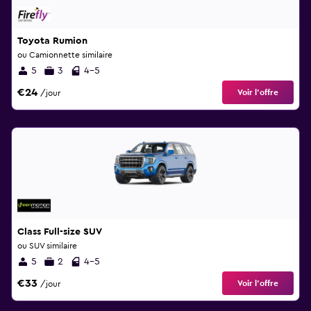
Toyota Rumion
ou Camionnette similaire
5
3
4-5
€24
Voir l’offre
/jour
Class Full-size SUV
ou SUV similaire
5
2
4-5
€33
Voir l’offre
/jour