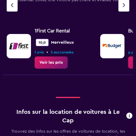
Occidental. Louez une voiture pas chère et évadez-vous !
1First Car Rental
Bu
Merveilleux
10,0
•
1 avis
5 succursales
4 su
Voir les prix
V
Infos sur la location de voitures à Le
Cap
Trouvez des infos sur les offres de voitures de location, les