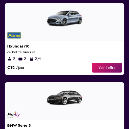
Hyundai i10
ou Petite similaire
2
2
2/4
€12
Voir l’offre
/jour
BMW Serie 3