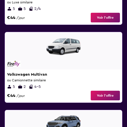
ou Luxe similaire
5
5
2/4
€44
Voir l’offre
/jour
Volkswagen Multivan
ou Camionnette similaire
5
2
4-5
€44
Voir l’offre
/jour