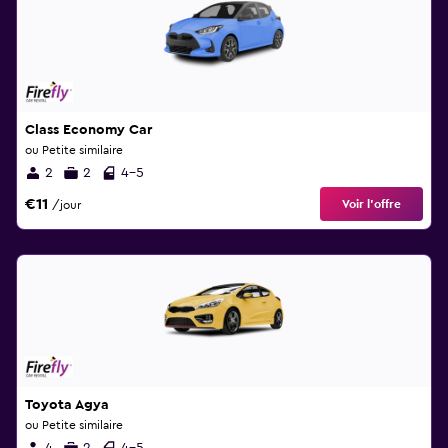
Class Economy Car
ou Petite similaire
2
2
4-5
€11
Voir l’offre
/jour
Toyota Agya
ou Petite similaire