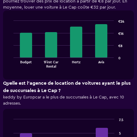
pourriez trouver des prix de location à partir de €8 par jour. En
moyenne, louer une voiture à Le Cap coûte €32 par jour.
€24
Bar
Chart
graphic.
chart
€16
with
4
€8
bars.
The
0
Budget
1First Car
Hertz
Avis
chart
End
Rental
of
has
interactive
1
chart
X
Quelle est l’agence de location de voitures ayant le plus
axis
de succursales à Le Cap ?
displaying
keddy by Europcar a le plus de succursales à Le Cap, avec 10
categories.
adresses.
Range:
4
categories.
7.5
The
Bar
Chart
chart
graphic.
chart
has
5
with