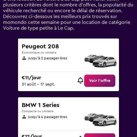
displaying
plusieurs critères dont le nombre d’offres, la popularité du
values.
véhicule recherché ou encore le délai de réservation.
Range:
Découvrez ci-dessous les meilleurs prix trouvés sur
0
momondo cette semaine pour une location de catégorie
to
Voiture de type petite à Le Cap.
90.
Peugeot 208
Économique ou similaire
Jusqu’à 2 passager·ères
€11/jour
Voir l’offre
31 août - 17 sept.
BMW 1 Series
Compacte ou similaire
Jusqu’à 4 passager·ères
€12/jour