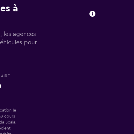
res à
n, les agences
véhicules pour
LAIRE
a
cation le
au cours
da Scala.
écient