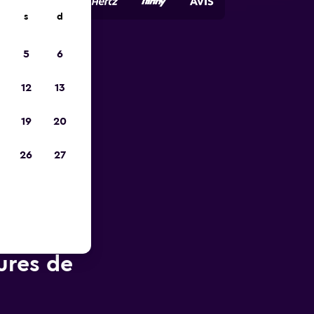
s
d
5
6
ope
12
13
19
20
26
27
ures de