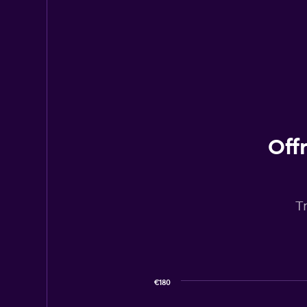
Off
T
€180
Combination
Chart
graphic.
chart