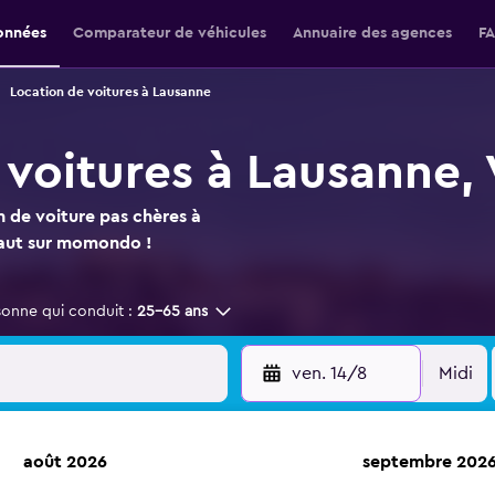
onnées
Comparateur de véhicules
Annuaire des agences
F
Location de voitures à Lausanne
 voitures à Lausanne,
n de voiture pas chères à
 faut sur momondo !
sonne qui conduit :
25-65 ans
ven. 14/8
Midi
août 2026
septembre 202