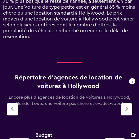
70 % plus bas que le reste de l’année, à seulement €4 par
1
jour. Une Voiture de type petite est en général 65 % moins
Y
chère qu'une location standard à Hollywood. Le prix
axis
moyen d’une location de voiture à Hollywood peut varier
displaying
selon plusieurs critères dont le nombre d’offres, la
values.
popularité du véhicule recherché ou encore le délai de
Range:
réservation.
0
to
75.
Répertoire d’agences de location de
voitures à Hollywood
Encore plus d’agences de location de voitures à Hollywood,
Floride. Louez une voiture pas chère et évadez-vous !
Budget
Ent