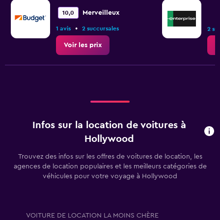
Merveilleux
10,0
•
1 avis
2 succursales
2 su
Voir les prix
V
Infos sur la location de voitures à
Hollywood
Trouvez des infos sur les offres de voitures de location, les
agences de location populaires et les meilleurs catégories de
véhicules pour votre voyage à Hollywood
VOITURE DE LOCATION LA MOINS CHÈRE