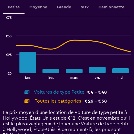
Range:
Petite
Moyenne
Grande
SUV
Camionnette
0
to
€75
2.4.
Combination
Chart
graphic.
chart
with
€50
2
data
series.
€25
The
chart
has
€0
1
End
jan.
févr.
mars
avr.
mai
of
X
interactive
axis
chart
Voitures de type Petite
€4 - €48
displaying
categories.
Toutes les catégories
€26 - €58
Range:
14
Le prix moyen d’une location de Voiture de type petite à
categories.
Hollywood, États-Unis est de €12. C’est en novembre qu'il
The
est le plus avantageux de louer une Voiture de type petite
chart
à Hollywood, États-Unis. À ce moment-là, les prix sont
has