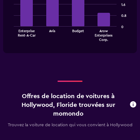
chart
graphic.
chart
1.6
has
with
1
4
0.8
bars.
Y
axis
0
The
Enterprise
Avis
Budget
Arow
displaying
Rent-A-Car
Enterprises
chart
values.
End
Corp.
of
has
Range:
interactive
1
0
chart
X
to
axis
36.
displaying
categories.
Range:
4
categories.
Offres de location de voitures à
The
chart
Hollywood, Floride trouvées sur
has
momondo
1
Y
Trouvez la voiture de location qui vous convient à Hollywood
axis
displaying
values.