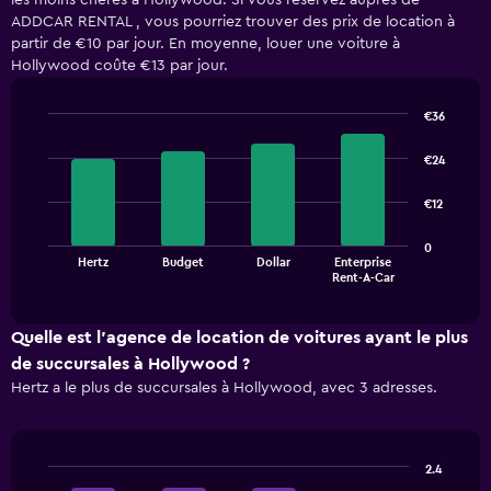
les moins chères à Hollywood. Si vous réservez auprès de
ADDCAR RENTAL , vous pourriez trouver des prix de location à
partir de €10 par jour. En moyenne, louer une voiture à
Hollywood coûte €13 par jour.
€36
Bar
Chart
graphic.
chart
€24
with
4
€12
bars.
The
0
Hertz
Budget
Dollar
Enterprise
chart
End
Rent-A-Car
of
has
interactive
1
chart
X
Quelle est l’agence de location de voitures ayant le plus
axis
de succursales à Hollywood ?
displaying
Hertz a le plus de succursales à Hollywood, avec 3 adresses.
categories.
Range:
4
categories.
2.4
The
Bar
Chart