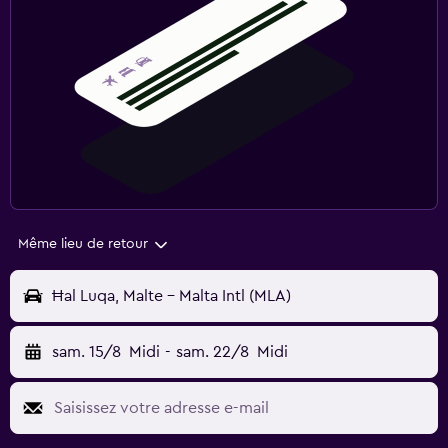
Même lieu de retour
Ħal Luqa, Malte - Malta Intl (MLA)
sam. 15/8
Midi
-
sam. 22/8
Midi