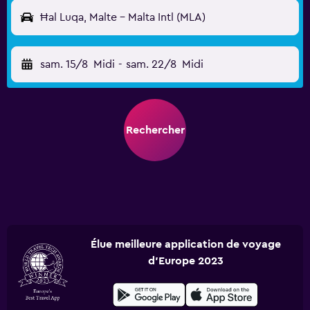
Ħal Luqa, Malte - Malta Intl (MLA)
sam. 15/8
Midi
-
sam. 22/8
Midi
Rechercher
Élue meilleure application de voyage
d'Europe 2023