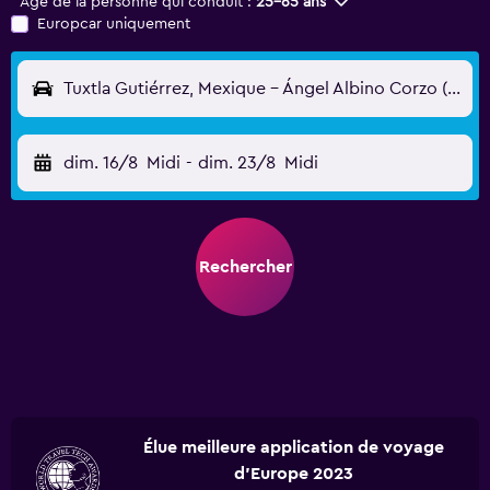
Âge de la personne qui conduit :
25-65 ans
Europcar uniquement
Tuxtla Gutiérrez, Mexique - Ángel Albino Corzo (TGZ)
dim. 16/8
Midi
-
dim. 23/8
Midi
Rechercher
Élue meilleure application de voyage
d'Europe 2023