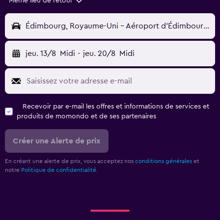
Même lieu de retour
Édimbourg, Royaume-Uni - Aéroport d'Édimbourg (EDI)
jeu. 13/8
Midi
-
jeu. 20/8
Midi
Recevoir par e-mail les offres et informations de services et
produits de momondo et de ses partenaires
Créer une Alerte de prix
En créant une alerte de prix, vous acceptez nos
conditions générales
et
notre
Politique de confidentialité.