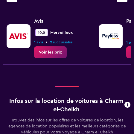
Avis
Pay
Merveilleux
10,0
•
1 avis
2 succursales
1 su
Voir les prix
V
Infos sur la location de voitures à Charm
el-Cheikh
Trouvez des infos sur les offres de voitures de location, les
agences de location populaires et les meilleurs catégories de
véhicules pour votre voyage à Charm el-Cheikh