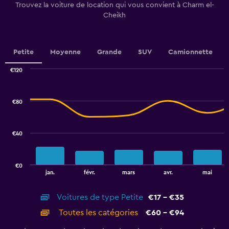
Trouvez la voiture de location qui vous convient à Charm el-
axis
Cheikh
displaying
values.
Range:
0
Petite
Moyenne
Grande
SUV
Camionnette
to
30.
€120
Combination
Chart
graphic.
chart
with
€80
2
data
series.
€40
The
chart
has
€0
1
End
jan.
févr.
mars
avr.
mai
of
X
interactive
axis
chart
Voitures de type Petite
€17 - €35
displaying
categories.
Toutes les catégories
€60 - €94
Range:
14