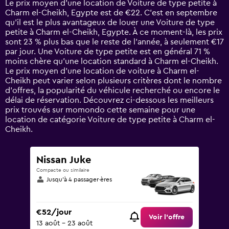
Le prix moyen d’une location de Voiture de type petite à
categories.
Charm el-Cheikh, Egypte est de €22. C’est en septembre
The
qu'il est le plus avantageux de louer une Voiture de type
chart
petite à Charm el-Cheikh, Egypte. À ce moment-là, les prix
has
sont 23 % plus bas que le reste de l’année, à seulement €17
1
par jour. Une Voiture de type petite est en général 71 %
Y
moins chère qu'une location standard à Charm el-Cheikh.
axis
Le prix moyen d’une location de voiture à Charm el-
displaying
Cheikh peut varier selon plusieurs critères dont le nombre
values.
d’offres, la popularité du véhicule recherché ou encore le
Range:
délai de réservation. Découvrez ci-dessous les meilleurs
0
prix trouvés sur momondo cette semaine pour une
to
location de catégorie Voiture de type petite à Charm el-
120.
Cheikh.
Nissan Juke
Compacte ou similaire
Jusqu’à 4 passager·ères
€52/jour
Voir l’offre
13 août - 23 août