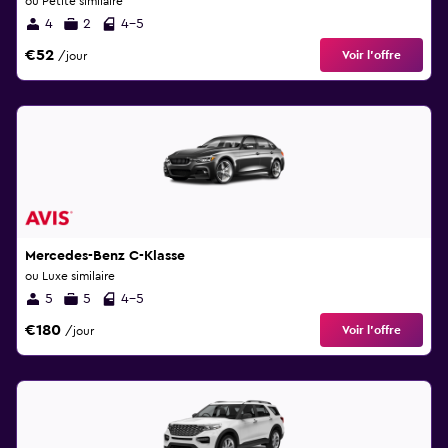
ou Petite similaire
4
2
4-5
€52
Voir l’offre
/jour
Mercedes-Benz C-Klasse
ou Luxe similaire
5
5
4-5
€180
Voir l’offre
/jour