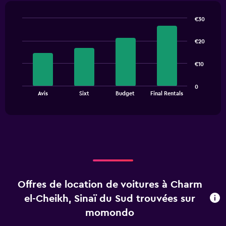
€30
Bar
Chart
graphic.
chart
€20
with
4
bars.
€10
The
0
chart
End
Avis
Sixt
Budget
Final Rentals
of
has
interactive
1
chart
X
axis
displaying
categories.
Range:
4
categories.
Offres de location de voitures à Charm
The
chart
el-Cheikh, Sinaï du Sud trouvées sur
has
momondo
1
Y