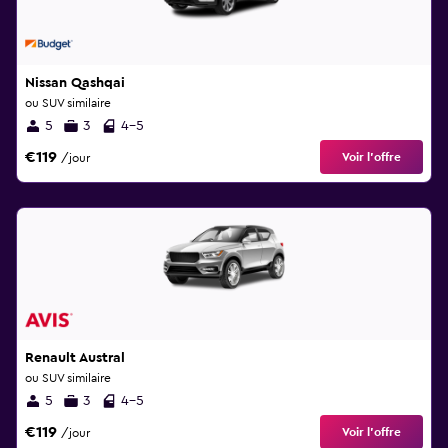
Nissan Qashqai
ou SUV similaire
5
3
4-5
€119
Voir l’offre
/jour
Renault Austral
ou SUV similaire
5
3
4-5
€119
Voir l’offre
/jour