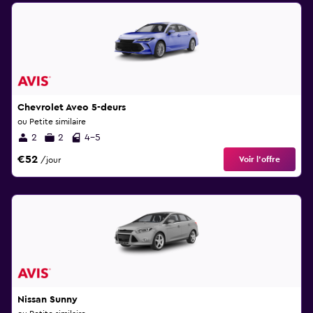
Chevrolet Aveo 5-deurs
ou Petite similaire
2
2
4-5
€52
Voir l’offre
/jour
Nissan Sunny