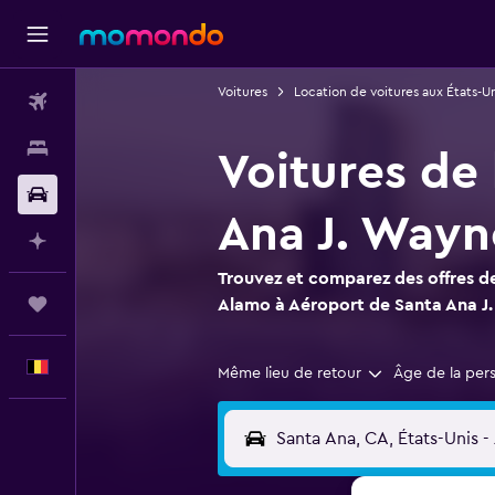
Voitures
Location de voitures aux États-Un
Vols
Hébergements
Voitures de
Voitures
Ana J. Way
Planifier avec l’IA
Trouvez et comparez des offres de
Trips
Alamo à Aéroport de Santa Ana 
Français
Même lieu de retour
Âge de la per