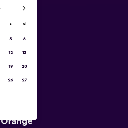
6
s
d
ope
5
6
12
13
19
20
26
27
ès de
/Orange