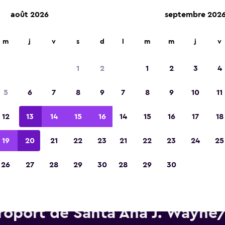
août 2026
septembre 202
m
j
v
s
d
l
m
m
j
v
Élue meilleure application de voyage d'Eur
2023
1
2
1
2
3
4
5
6
7
8
9
7
8
9
10
11
12
13
14
15
16
14
15
16
17
18
19
20
21
22
23
21
22
23
24
25
26
27
28
29
30
28
29
30
Voitures de location Alamo pr
roport de Santa Ana J. Wayne