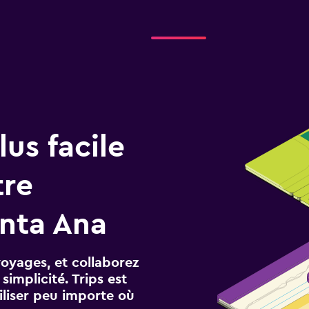
us facile
tre
nta Ana
voyages, et collaborez
implicité. Trips est
iliser peu importe où