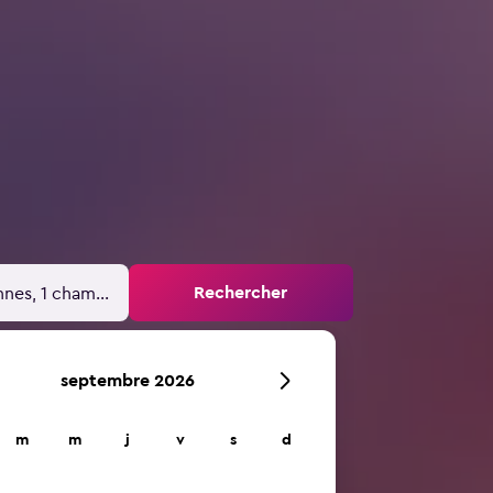
Rechercher
nnes, 1 chambre
septembre 2026
m
m
j
v
s
d