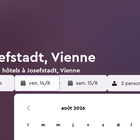
efstadt, Vienne
 hôtels à Josefstadt, Vienne
ven. 14/8
-
sam. 15/8
2 perso
août 2026
l
m
m
j
v
s
d
l