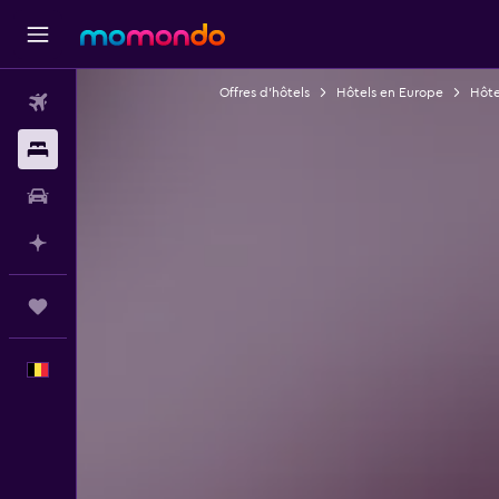
Offres d’hôtels
Hôtels en Europe
Hôte
Vols
Hébergements
Voitures
Planifier avec l’IA
Trips
Français